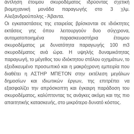
άντληση έτοιμου σκυροδέματος ιδρύοντας σχετική
βιομηχανική μονάδα παραγωγής στο 3 χλμ.
Αλεξανδρούπολης - Άβαντα.
Οι εγκαταστάσεις της εταιρείας βρίσκονται σε ιδιόκτητες
εκτάσεις γης όπου λειτουργούν δυο σύγχρονα,
αυτοματοποιημένα παρασκευαστήρια έτοιμου
σκυροδέματος με δυνατότητα παραγωγής 100 m3
σκυροδέματος ανά ώρα. Η υψηλής δυναμικότητας
παραγωγή, το μέγεθος του ιδιόκτητου στόλου οχημάτων, το
εξειδικευμένο προσωπικό και η μακρόχρονη εμπειρία που
διαθέτει η ΑΣΤΗΡ ΜΠΕΤΟΝ στην εκτέλεση μεγάλων
δημοσίων και ιδιωτικών έργων, της επιτρέπει να
εξασφαλίζει την απρόσκοπτη και έγκαιρη παράδοση του
σκυροδέματος, καλύπτοντας τις ανάγκες ακόμη και της πιο
απαιτητικής κατασκευής, στο μικρότερο δυνατό κόστος.
Δίνοντας έμφαση στην υψηλή ποιότητα του παραδιδόμενου
προϊόντος, η εταιρεία διαθέτει πλήρως εξοπλισμένο
εργαστήριο όπου πραγματοποιείται συστηματικός
ποιοτικός έλεγχος του σκυροδέματος από Διπλωματούχο